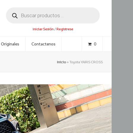
Búsqueda
de
productos
Iniciar Sesión
/
Registrese
 Originales
Contactenos
0
Inicio
»
Toyota YARIS CROSS