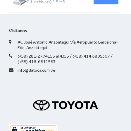
1 archivo(s)
1.5 MB
Visitanos
Av. José Antonio Anzoátegui Vía Aeropuerto Barcelona-
Edo. Anzoátegui
(+58) 281-2774155 al 4355 / (+58) 414-3809367 /
(+58) 416-6811583
info@datoca.com.ve