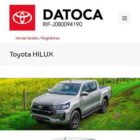
Ope
Mobi
Iniciar Sesión
/
Registrese
Men
Toyota HILUX