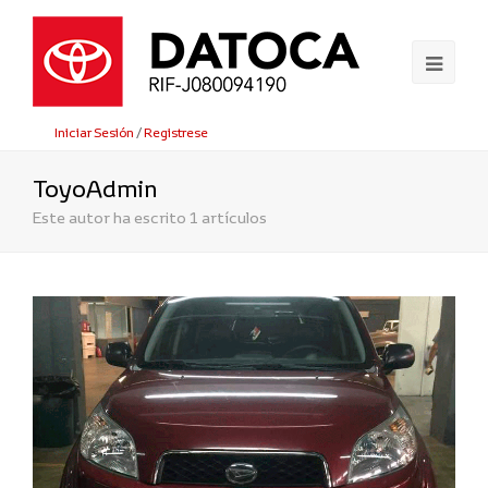
Ope
Mobi
Iniciar Sesión
/
Registrese
Men
ToyoAdmin
Este autor ha escrito 1 artículos